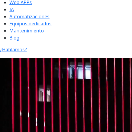
Web APPs
IA
Automatizaciones
Equipos dedicados
Mantenimiento
Blog
¿Hablamos?