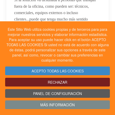
fuera de la oficina, como pueden ser: técnicos,
comerciales, equipos externos o incluso
clientes...puede que tenga mucho más sentido
desarrollar una App móvil.
Este Sitio Web utiliza cookies propias y de terceros para para
mejorar nuestros servicios y elaborar información estadística.
La clave antes de seleccionar la tecnología, es
Para aceptar su uso puede hacer click en el botón ACEPTO
entender dónde y de que manera se va a usar.
TODAS LAS COOKIES Si usted no está de acuerdo con alguna
de éstas, podrá personalizar sus opciones a través de este
panel, así como, revocar o cambiar sus preferencias en
Ver desarrollo de apps móviles
cualquier momento.
ACEPTO TODAS LAS COOKIES
RECHAZAR
PANEL DE CONFIGURACIÓN
MÁS INFORMACIÓN