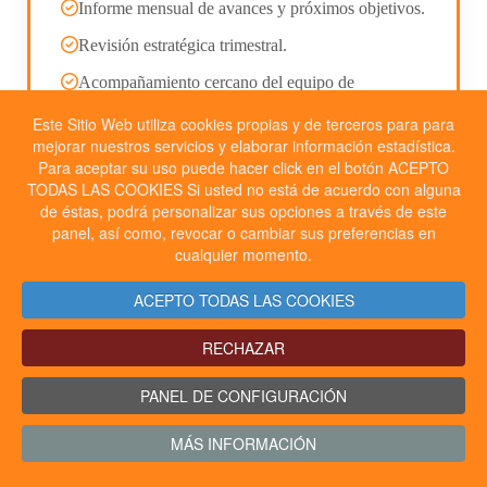
Informe mensual de avances y próximos objetivos.
Revisión estratégica trimestral.
Acompañamiento cercano del equipo de
ReÁnima.
Este Sitio Web utiliza cookies propias y de terceros para para
mejorar nuestros servicios y elaborar información estadística.
Sin permanencia.
Para aceptar su uso puede hacer click en el botón ACEPTO
TODAS LAS COOKIES Si usted no está de acuerdo con alguna
de éstas, podrá personalizar sus opciones a través de este
panel, así como, revocar o cambiar sus preferencias en
Encaja si:
necesitas tratar tu App como un producto vivo,
cualquier momento.
no como un proyecto más.
ACEPTO TODAS LAS COOKIES
RECHAZAR
Hablemos y veamos si encaja
PANEL DE CONFIGURACIÓN
MÁS INFORMACIÓN