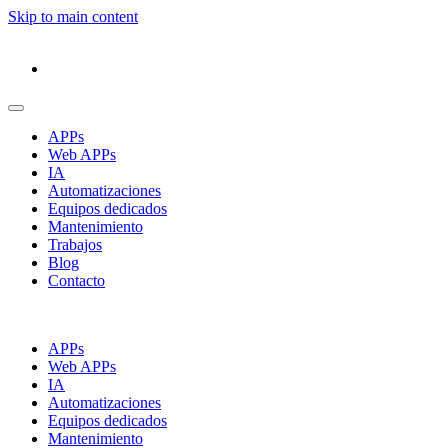
Skip to main content
APPs
Web APPs
IA
Automatizaciones
Equipos dedicados
Mantenimiento
Trabajos
Blog
Contacto
APPs
Web APPs
IA
Automatizaciones
Equipos dedicados
Mantenimiento