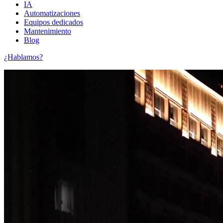
IA
Automatizaciones
Equipos dedicados
Mantenimiento
Blog
¿Hablamos?