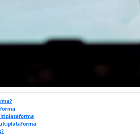
orma?
taforma
ultiplataforma
multiplataforma
s?