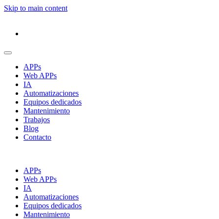
Skip to main content
APPs
Web APPs
IA
Automatizaciones
Equipos dedicados
Mantenimiento
Trabajos
Blog
Contacto
APPs
Web APPs
IA
Automatizaciones
Equipos dedicados
Mantenimiento