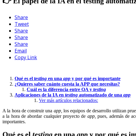
👉 El papel de la IA en el testing automati
Share
Tweet
Share
Share
Share
Email
Copy Link
Qué es el
testing
en una
app
y por qué es importante
¿Quieres saber cuánto cuesta la APP que necesitas?
Cuál es la diferencia entre QA y
testing
Aplicaciones de la IA en
testing
automatizado de una
app
Ver más artículos relacionados:
A la hora de construir una
app,
los equipos de desarrollo utilizan prue
a la hora de abordar cualquier proyecto de
app,
pues, además de acel
importantes.
Qué es el
testing
en una
app
y por qué es i