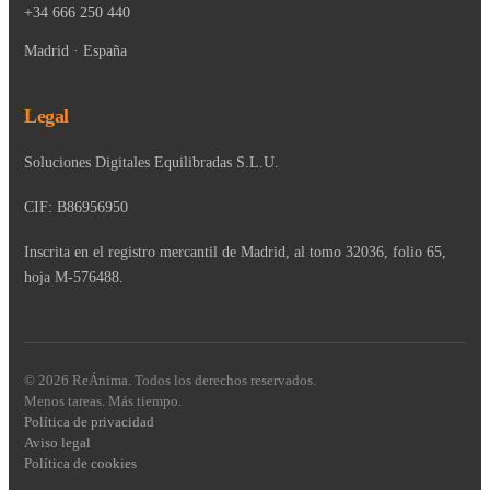
+34 666 250 440
Madrid · España
Legal
Soluciones Digitales Equilibradas S.L.U.
CIF: B86956950
Inscrita en el registro mercantil de Madrid, al tomo 32036, folio 65,
hoja M-576488.
© 2026 ReÁnima. Todos los derechos reservados.
Menos tareas. Más tiempo.
Política de privacidad
Aviso legal
Política de cookies