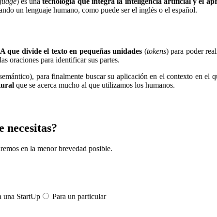
nguage
) es una
tecnología que integra la inteligencia artificial y el 
izando un lenguaje humano, como puede ser el inglés o el español.
A que divide el texto en pequeñas unidades
(
tokens
) para poder rea
las oraciones para identificar sus partes.
s (semántico), para finalmente buscar su aplicación en el contexto en e
tural
que se acerca mucho al que utilizamos los humanos.
e necesitas?
aremos en la menor brevedad posible.
 una StartUp
Para un particular