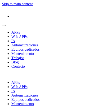
Skip to main content
APPs
Web APPs
IA
Automatizaciones
Equipos dedicados
Mantenimiento
Trabajos
Blog
Contacto
APPs
Web APPs
IA
Automatizaciones
Equipos dedicados
Mantenimiento