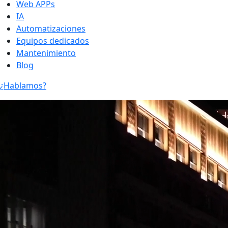
Web APPs
IA
Automatizaciones
Equipos dedicados
Mantenimiento
Blog
¿Hablamos?