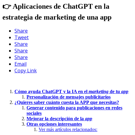
👉 Aplicaciones de ChatGPT en la
estrategia de marketing de una app
Share
Tweet
Share
Share
Share
Email
Copy Link
Cómo ayuda ChatGPT y la IA en el
marketing
de tu
app
Personalización de mensajes publicitarios
¿Quieres saber cuánto cuesta la APP que necesitas?
Generar contenido para publicaciones en redes
sociales
Mejorar la descripción de la
app
Otras opciones interesantes
Ver más artículos relacionados: