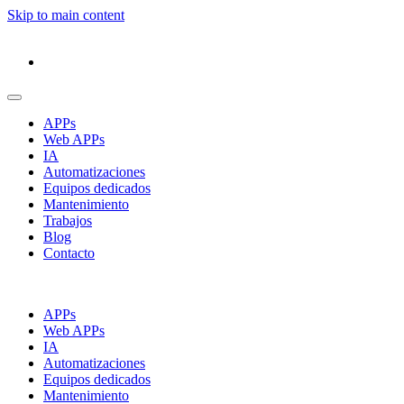
Skip to main content
APPs
Web APPs
IA
Automatizaciones
Equipos dedicados
Mantenimiento
Trabajos
Blog
Contacto
APPs
Web APPs
IA
Automatizaciones
Equipos dedicados
Mantenimiento