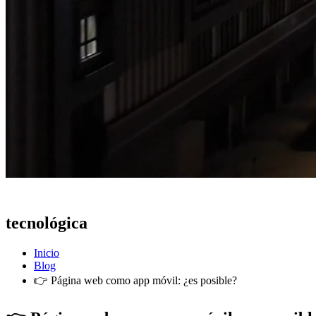
Actualidad
tecnológica
Inicio
Blog
👉 Página web como app móvil: ¿es posible?