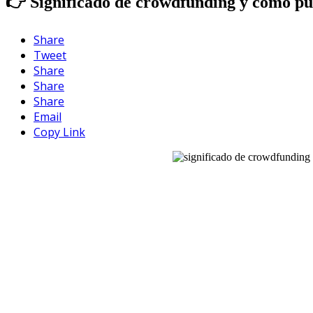
👉 Significado de crowdfunding y cómo pu
Share
Tweet
Share
Share
Share
Email
Copy Link