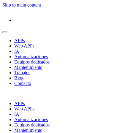
Skip to main content
APPs
Web APPs
IA
Automatizaciones
Equipos dedicados
Mantenimiento
Trabajos
Blog
Contacto
APPs
Web APPs
IA
Automatizaciones
Equipos dedicados
Mantenimiento