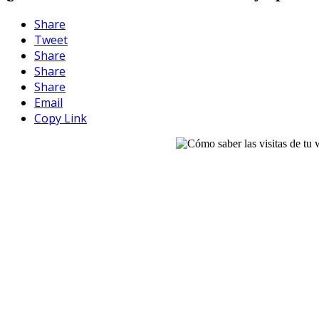
Share
Tweet
Share
Share
Share
Email
Copy Link