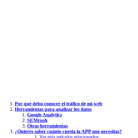
Por qué debo conocer el tráfico de mi web
Herramientas para analizar los datos
Google Analytics
SEMrush
Otras herramientas
¿Quieres saber cuánto cuesta la APP que necesitas?
Ver más artículos relacionados: