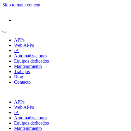
Skip to main content
APPs
Web APPs
IA
Automatizaciones
Equipos dedicados
Mantenimiento
Trabajos
Blog
Contacto
APPs
Web APPs
IA
Automatizaciones
Equipos dedicados
Mantenimiento