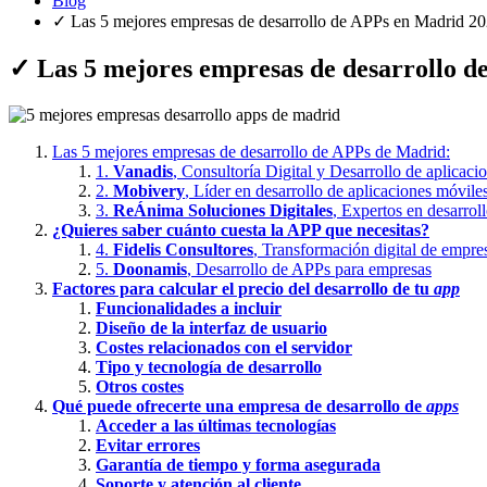
Blog
✓ Las 5 mejores empresas de desarrollo de APPs en Madrid 2
✓ Las 5 mejores empresas de desarrollo 
Las 5 mejores empresas de desarrollo de APPs de Madrid:
1.
Vanadis
, Consultoría Digital y Desarrollo de aplicaci
2.
Mobivery
, Líder en desarrollo de aplicaciones móvile
3.
ReÁnima Soluciones Digitales
, Expertos en desarro
¿Quieres saber cuánto cuesta la APP que necesitas?
4.
Fidelis Consultores
, Transformación digital de empre
5.
Doonamis
, Desarrollo de APPs para empresas
Factores para calcular el precio del desarrollo de tu
app
Funcionalidades a incluir
Diseño de la interfaz de usuario
Costes relacionados con el servidor
Tipo y tecnología de desarrollo
Otros costes
Qué puede ofrecerte una empresa de desarrollo de
apps
Acceder a las últimas tecnologías
Evitar errores
Garantía de tiempo y forma asegurada
Soporte y atención al cliente