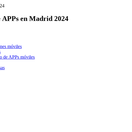
024
de APPs en Madrid 2024
ones móviles
s
llo de APPs móviles
sas