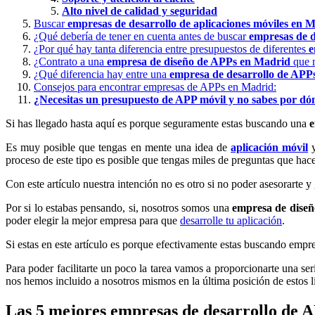
Alto nivel de calidad y seguridad
Buscar
empresas de desarrollo de aplicaciones móviles en 
¿Qué debería de tener en cuenta antes de buscar
empresas de d
¿Por qué hay tanta diferencia entre presupuestos de diferentes
e
¿Contrato a una
empresa de diseño de APPs en Madrid
que m
¿Qué diferencia hay entre una
empresa de desarrollo de APP
Consejos para encontrar empresas de APPs en Madrid:
¿Necesitas un presupuesto de APP móvil y no sabes por d
Si has llegado hasta aquí es porque seguramente estas buscando una
e
Es muy posible que tengas en mente una idea de
aplicación móvil
y
proceso de este tipo es posible que tengas miles de preguntas que ha
Con este artículo nuestra intención no es otro si no poder asesorarte
Por si lo estabas pensando, si, nosotros somos una
empresa de diseñ
poder elegir la mejor empresa para que
desarrolle tu aplicación
.
Si estas en este artículo es porque efectivamente estas buscando emp
Para poder facilitarte un poco la tarea vamos a proporcionarte una s
nos hemos incluido a nosotros mismos en la última posición de estos l
Las 5 mejores empresas de desarrollo de 