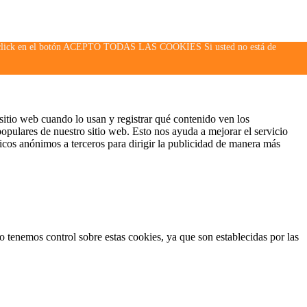
 hacer click en el botón ACEPTO TODAS LAS COOKIES Si usted no está de
 sitio web cuando lo usan y registrar qué contenido ven los
opulares de nuestro sitio web. Esto nos ayuda a mejorar el servicio
cos anónimos a terceros para dirigir la publicidad de manera más
o tenemos control sobre estas cookies, ya que son establecidas por las