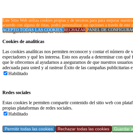
Este Sitio Web utiliza cookies propias y de terceros para para mejorar nue
Cookies de analiticas
acuerdo con alguna de éstas, podrá personalizar sus opciones a través de este
Redes sociales
ACEPTO TODAS LAS COOKIES
RECHAZAR
PANEL DE CONFIGURA
Configuración avanzada de cookies
Cookies de analiticas
Las cookies analíticas nos permiten reconocer y contar el número de vi
espectadores y qué les interesa. Esto nos ayuda a determinar con qué 
que le ofrecemos al ayudarnos a asegurarnos de que nuestros usuarios
adecuada para usted y al rastrear Éxito de las campañas publicitarias e
Habilitado
Redes sociales
Estas cookies le permiten compartir contenido del sitio web con plata
propias plataformas de redes sociales.
Habilitado
Permitir todas las cookies
Rechazar todas las cookies
Guardar a