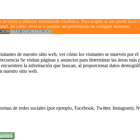
stros servicios y elaborar información estadística. Para aceptar su uso puede
 panel, así como, revocar o cambiar sus preferencias en cualquier momento.
CIÓN
MÁS INFORMACIÓN
sitantes de nuestro sitio web, ver cómo los visitantes se mueven por el
frecuencia Se visitan páginas y anuncios para determinar las áreas más p
 encuentren la información que buscan, al proporcionar datos demográfi
n nuestro sitio web.
formas de redes sociales (por ejemplo, Facebook, Twitter, Instagram). N
justes