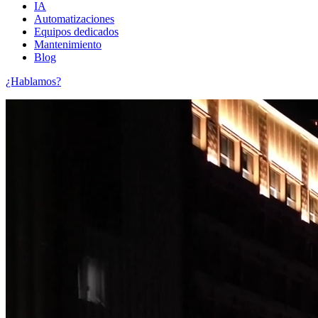
IA
Automatizaciones
Equipos dedicados
Mantenimiento
Blog
¿Hablamos?